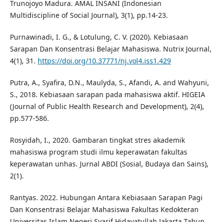
Trunojoyo Madura. AMAL INSANI (Indonesian
Multidiscipline of Social Journal), 3(1), pp.14-23.
Purnawinadi, I. G., & Lotulung, C. V. (2020). Kebiasaan
Sarapan Dan Konsentrasi Belajar Mahasiswa. Nutrix Journal,
4(1), 31.
https://doi.org/10.37771/nj.vol4.iss1.429
Putra, A., Syafira, D.N., Maulyda, S., Afandi, A. and Wahyuni,
S., 2018. Kebiasaan sarapan pada mahasiswa aktif. HIGEIA
(Journal of Public Health Research and Development), 2(4),
pp.577-586.
Rosyidah, I., 2020. Gambaran tingkat stres akademik
mahasiswa program studi ilmu keperawatan fakultas
keperawatan unhas. Jurnal ABDI (Sosial, Budaya dan Sains),
2(1).
Rantyas. 2022. Hubungan Antara Kebiasaan Sarapan Pagi
Dan Konsentrasi Belajar Mahasiswa Fakultas Kedokteran
Universitas Islam Negeri Syarif Hidayatullah Jakarta Tahun