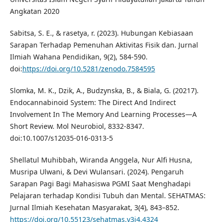
Angkatan 2020
Sabitsa, S. E., & rasetya, r. (2023). Hubungan Kebiasaan
Sarapan Terhadap Pemenuhan Aktivitas Fisik dan. Jurnal
Ilmiah Wahana Pendidikan, 9(2), 584-590.
doi:
https://doi.org/10.5281/zenodo.7584595
Slomka, M. K., Dzik, A., Budzynska, B., & Biala, G. (20217).
Endocannabinoid System: The Direct And Indirect
Involvement In The Memory And Learning Processes—A
Short Review. Mol Neurobiol, 8332-8347.
doi:10.1007/s12035-016-0313-5
Shellatul Muhibbah, Wiranda Anggela, Nur Alfi Husna,
Musripa Ulwani, & Devi Wulansari. (2024). Pengaruh
Sarapan Pagi Bagi Mahasiswa PGMI Saat Menghadapi
Pelajaran terhadap Kondisi Tubuh dan Mental. SEHATMAS:
Jurnal Ilmiah Kesehatan Masyarakat, 3(4), 843–852.
https://doi.org/10.55123/sehatmas.v3i4.4324