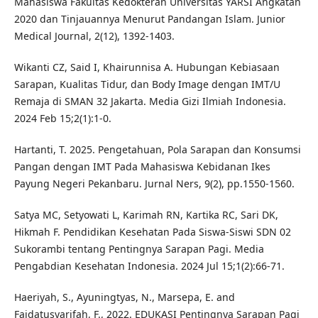
Mahasiswa Fakultas Kedokteran Universitas YARSI Angkatan
2020 dan Tinjauannya Menurut Pandangan Islam. Junior
Medical Journal, 2(12), 1392-1403.
Wikanti CZ, Said I, Khairunnisa A. Hubungan Kebiasaan
Sarapan, Kualitas Tidur, dan Body Image dengan IMT/U
Remaja di SMAN 32 Jakarta. Media Gizi Ilmiah Indonesia.
2024 Feb 15;2(1):1-0.
Hartanti, T. 2025. Pengetahuan, Pola Sarapan dan Konsumsi
Pangan dengan IMT Pada Mahasiswa Kebidanan Ikes
Payung Negeri Pekanbaru. Jurnal Ners, 9(2), pp.1550-1560.
Satya MC, Setyowati L, Karimah RN, Kartika RC, Sari DK,
Hikmah F. Pendidikan Kesehatan Pada Siswa-Siswi SDN 02
Sukorambi tentang Pentingnya Sarapan Pagi. Media
Pengabdian Kesehatan Indonesia. 2024 Jul 15;1(2):66-71.
Haeriyah, S., Ayuningtyas, N., Marsepa, E. and
Faidatusyarifah, F., 2022. EDUKASI Pentingnya Sarapan Pagi