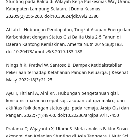
Stunting pada Balita di Wilayah Kerja Puskesmas Way Urang
Kabupaten Lampung Selatan. J Dunia Kesmas.
2020;9(2):256-263. doi:10.33024/jdk.v9i2.2380
Afifah L. Hubungan Pendapatan, Tingkat Asupan Energi dan
Karbohidrat dengan Status Gizi Balita Usia 2-5 Tahun di
Daerah Kantong Kemiskinan. Amerta Nutr. 2019;3(3):183.
doi:10.20473/amnt.v3i3.2019.183-188
Ningsih R, Pratiwi W, Santoso B. Dampak Ketidakstabilan
Pekerjaan terhadap Ketahanan Pangan Keluarga. J Kesehat
Masy. 2022;18(3):21-25.
Ayu T, Fitriani A, Aini RN. Hubungan pengetahuan gizi,
konsumsi makanan cepat saji, asupan zat gizi makro, dan
aktifitas fisik dengan status gizi pada remaja. Arsip Gizi dan
Pangan. 2022;7(1):48-60. doi:10.22236/argipa.v7i1.7450
Pratama D, Wijayanto X, Utami S. Meta-analisis Faktor Sosio
ekonomi dan Kejadian Stunting di Asia Tenggara. J Nutr Sci.