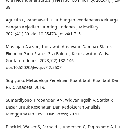
With Nutritional Status. J Heal Sci Community. 2020;4(1):29-
38.
Agustin L, Rahmawati D. Hubungan Pendapatan Keluarga
dengan Kejadian Stunting. Indones J Midwifery.
2021;4(1):30. doi:10.35473/ijm.v4i1.715
Mustajab A azam, Indrawati Aristiyani. Dampak Status
Ekonomi Pada Status Gizi Balita. J Keperawatan Widya
Gantari Indones. 2023;7(2):138-146.
doi:10.52020/jkwgi.v7i2.5607
Sugiyono. Metodelogi Penelitian Kuantitatif, Kualitatif Dan
R&D. Alfabeta; 2019.
Sumardiyono, Probandari AN, Widyaningsih V. Statistik
Dasar Untuk Kesehatan Dan Kedokteran Analisis
Menggunakan SPSS. UNS Press; 2020.
Black M, Walker S, Fernald L, Andersen C, Digirolamo A, Lu